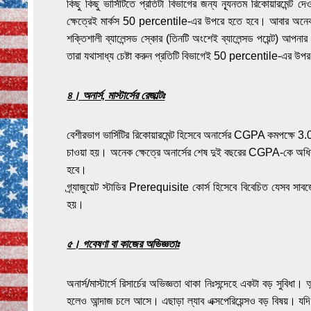
কিছু কিছু ভার্সিটিতে প্রতিটা বিভাগের জন্য ন্যূনতম রিকোয়ারম
ক্ষেত্রেই মার্কস 50 percentile-এর উপরে হতে হবে। আবার অনেক
শক্তিশালী ব্যালেন্সড স্কোর (তিনটি অংশেই ব্যালেন্সড পয়েন্ট) আপন
তারা যথাসাধ্য চেষ্টা করুন প্রতিটি বিভাগেই 50 percentile-এর উপর
৪। অনার্স, মাস্টার্সের রেজাল্টঃ
বেশীরভাগ ভার্সিটির রিকোয়ারমেন্ট হিসেবে অনার্সের CGPA কমপক্ষে 3.
চাওয়া হয়। অনেক ক্ষেত্রে অনার্সের শেষ দুই বছরের CGPA-কে অ
হবে।
গ্র্যাজুয়েট স্টাডির Prerequisite কোর্স হিসেবে বিবেচিত যেসব সাবজে
হয়।
৫। গবেষণা বা কাজের অভিজ্ঞতাঃ
অনার্স/মাস্টার্সে রিসার্চের অভিজ্ঞতা থাকা নিঃসন্দেহে একটা বড় সুবিধা।
হলেও আন্দাজ চলে আসে। এছাড়া ল্যাব এক্সপেরিয়েন্সও বড় বিষয়। যদি এক