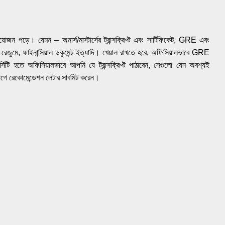
োজন পড়ে। যেমন – অনার্স/মাস্টার্সের ট্রান্সক্রিপ্ট এবং সার্টিফিকেট, GRE এবং
রেজুমে, ফাইনান্সিয়াল ডকুমেন্ট ইত্যাদি। খেয়াল রাখতে হবে, অফিসিয়ালভাবে GRE
িটি হতে অফিসিয়ালভাবে আপনি যে ট্রান্সক্রিপ্ট পাঠাবেন, সেগুলো যেন অবশ্যই
ে রেকোমেন্ডেশন লেটার সাবমিট করেন।