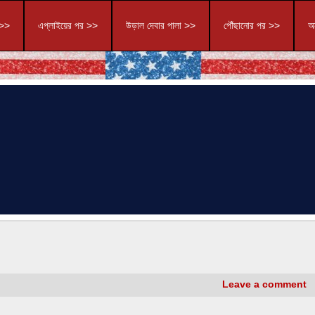
 >>
এপ্লাইয়ের পর >>
উড়াল দেবার পালা >>
পৌঁছানোর পর >>
অন
Leave a comment