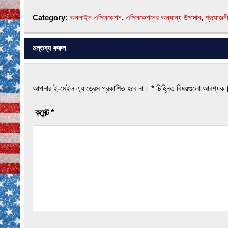
Category:
অনলাইন এপ্লিকেশন
,
এপ্লিকেশনের অন্যান্য উপাদান
,
প্রয়োজনীয়
মন্তব্য করুন
আপনার ই-মেইল এ্যাড্রেস প্রকাশিত হবে না।
*
চিহ্নিত বিষয়গুলো আবশ্যক
কমেন্ট
*