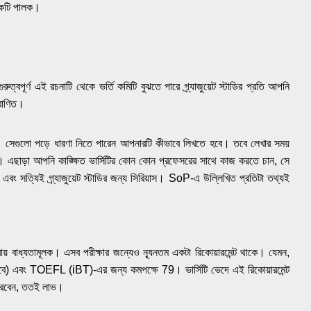
রেকটি পালক।
বপূর্ণ এই রচনাটি থেকে ভর্তি কমিটি বুঝতে পারে গ্র্যাজুয়েট স্টাডির প্রতি আপনি
্রাণিত।
েগুলো পড়ে ধারণা নিতে পারেন আপনারটি কীভাবে লিখতে হবে। তবে লেখার সময়
লো। এছাড়া আপনি কাঙ্ক্ষিত ভার্সিটির কোন কোন প্রফেসরের সাথে কাজ করতে চান, সে
বং সত্যিই গ্র্যাজুয়েট স্টাডির জন্য সিরিয়াস।
SoP-এ উল্লিখিত প্রতিটা তথ্যই
ায় বাধ্যতামূলক। এসব পরীক্ষার জন্যেও ন্যূনতম একটা রিকোয়ারমেন্ট থাকে। যেমন,
 হবে) এবং TOEFL (iBT)-এর জন্য কমপক্ষে 79। ভার্সিটি ভেদে এই রিকোয়ারমেন্ট
ো করবেন, ততই লাভ।