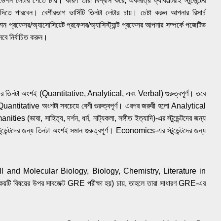
েশন লেটার পেতে চায়। কারণ তারা বিশ্বাস করে, একমাত্র ফ্যাকাল্টিরাই স্টুডেন্টের
থ্য দিতে পারবেন। বেশীরভাগ ভার্সিটি তিনটা লেটার চায়। চেষ্টা করুন আপনার রিসার্চ
োন প্রফেসর/অ্যাসোসিয়েট প্রফেসর/অ্যাসিস্ট্যান্ট প্রফেসর আপনার সম্পর্কে পজেটিভ
েবে নির্বাচিত করুন।
গে। এর তিনটা অংশই (Quantitative, Analytical, এবং Verbal) গুরুত্বপূর্ণ। তবে
 জন্য Quantitative অংশটা সবচেয়ে বেশী গুরুত্বপূর্ণ। এরপর জরুরী হলো Analytical
ies (ভাষা, সাহিত্য, দর্শন, ধর্ম, নাট্যকলা, সঙ্গীত ইত্যাদি)-এর স্টুডেন্টদের জন্য
েন্টদের জন্য তিনটা অংশই সমান গুরুত্বপূর্ণ। Economics-এর স্টুডেন্টদের জন্য
 Cell and Molecular Biology, Biology, Chemistry, Literature in
িষয়ের উপর সাবজেক্ট GRE পরীক্ষা হয়) চায়, তাহলে তারা সাধারণ GRE-এর