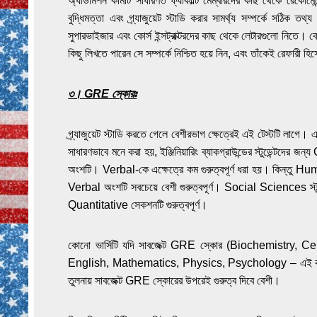
অ্যাডমিশন কমিটি সাধারণত ফ্যাকাল্টি মেম্বারদের কাছ থেকে রেকোমেন্ড
বুদ্ধিমত্তা এবং গ্র্যাজুয়েট স্টাডি করার সামর্থ্য সম্পর্কে সঠিক ত
সুপারভাইজার এবং কোর্স ইন্সট্রাক্টরদের কাছ থেকে লেটারগুলো নিতে। ক
কিছু লিখতে পারেন সে সম্পর্কে নিশ্চিত হয়ে নিন, এবং তাঁকেই রেফারী হিস
৩। GRE স্কোরঃ
গ্র্যাজুয়েট স্টাডি করতে গেলে বেশীরভাগ ক্ষেত্রেই এই টেস্টটি লা
সাধারণভাবে মনে করা হয়, ইঞ্জিনিয়ারিং ব্যাকগ্রাউন্ডের স্টুডেন্টদের
অংশটি। Verbal-কে এক্ষেত্রে কম গুরুত্বপূর্ণ ধরা হয়। কিন্তু Humanit
Verbal অংশটি সবচেয়ে বেশী গুরুত্বপূর্ণ। Social Sciences স্টুড
Quantitative সেকশনটি গুরুত্বপূর্ণ।
কোনো ভার্সিটি যদি সাবজেক্ট GRE স্কোর (Biochemistry,
English, Mathematics, Physics, Psychology – এই কয়টি ব
তুলনায় সাবজেক্ট GRE স্কোরের উপরেই গুরুত্ব দিবে বেশী।