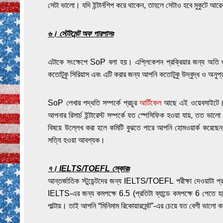
সেটা ভালো। যদি ইন্টার্নশিপ করে থাকেন, তাহলে সেটাও হবে মুকুটে আ
৬। স্টেটমেন্ট অফ পারপাসঃ
এটাকে সংক্ষেপে SoP বলা হয়। এপ্লিকেশন প্রক্রিয়ার জন্য অতি গুরুত্
কতোটুকু সিরিয়াস এবং এটি করার জন্য আপনি কতোটুকু উদ্বুদ্ধ ও অনুপ
SoP লেখার পদ্ধতি সম্পর্কে প্রচুর
আর্টিকেল
আছে এই ওয়েবসাইটে। স
আপনার রিসার্চ ইন্টারেস্ট সম্পর্কে যত স্পেসিফিক হওয়া যায়, তত ভা
বিষয়ে উল্লেখ করা হলে কমিটি বুঝতে পারে আপনি হোমওয়ার্ক করেছেন এ
সত্যি হওয়া আবশ্যক।
৭। IELTS/TOEFL স্কোরঃ
আন্তর্জাতিক স্টুডেন্টদের জন্য IELTS/TOEFL পরীক্ষা দেওয়াটা প্র
IELTS-এর জন্য কমপক্ষে 6.5 (প্রতিটা ব্যান্ডে কমপক্ষে 6 পেতে
পাল্টায়। তাই আপনি “মিনিমাম রিকোয়ারমেন্ট”-এর চেয়ে যত বেশী ভাল