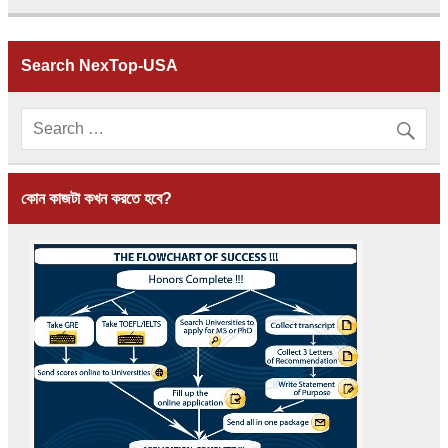
Search NexTop-USA
কোন কাজটা কখন করতে হবে?