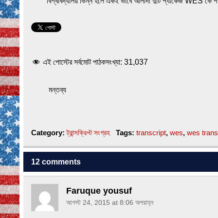
বিশ্ববিদ্যালয় ভিন্ন হলে একই ভাবে আলাদা দুটি প্যাকেজ WES কে 
এই পোস্টের সর্বমোট পাঠকসংখ্যা:
31,037
মন্তব্য
Category:
ট্রান্সক্রিপ্ট সংগ্রহ
Tags:
transcript
,
wes
,
wes trans
12 comments
Faruque yousuf
আগস্ট 24, 2015 at 8:06 অপরাহ্ন