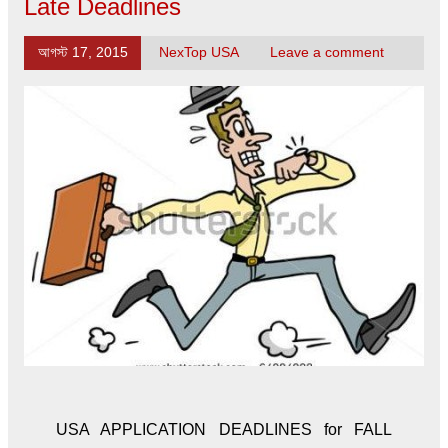
Late Deadlines
আগস্ট 17, 2015
NexTop USA
Leave a comment
USA APPLICATION DEADLINES for FALL