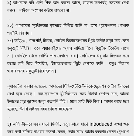
৯) আপনাকে যদি কেউ পিক আপ করতে আসে, তাহলে অবশ্যই সময়মত দেখা
করুন। কাউকে অপেক্ষা করিয়ে রাখবেন না।
.
১০) পোশাকের স্বাধীনতার ব্যাপারে নিশ্চিত জানি না, তবে প্রফেশনাল পোশাক
পরাটাই নিরাপদ।
১১) আই২০, পাসপোর্ট, টিকেট, হোটেল রিজারভেশনের প্রিন্ট আউট ছাড়া আর কোন
ডকুমেন্ট নিইনি। তবে এয়ারলাইন্সের অ্যাপ নামিয়ে নিলে প্রিন্টেড টিকেটও লাগে
না। মোবাইল থেকে বোর্ডিং পাস দেখানো যায়। হোটেলেও শুধু নাম জিজ্ঞেস করে
রুমের চাবি দিয়ে দিয়েছিল, রিজারভেশনের প্রিন্ট দেখাতে হয়নি। তবুও নিরাপদ
থাকার জন্য ডকুমেন্ট নিয়েছিলাম।
.
ফ্যাকাল্টিরা বারবার বলেছেন, আমাদের সিভি-স্টেটমেন্ট-রিকোমেন্ডেশন লেটার উনাদের
দেখা হয়ে গেছে। অন-ক্যাম্পাস ইন্টার্ভিউয়ের সময় উনারা দেখতে চান, আমরা
উনাদের প্রোগ্রামের জন্য কতখানি ফিট। মানে বেস্ট ফিট কিনা।
আমার কাছে মনে
হয়েছে, উনারা এইসব বিষয় খেয়াল করেছেনঃ
.
১) আমি কীভাবে সবার সাথে মিশছি, নতুন কারো সাথে introduced হওয়া শুরু
করে কথা চালিয়ে যাওয়ার ক্ষমতা কেমন, সবার সাথে আমার ব্যবহার কেমন (চুপচাপ