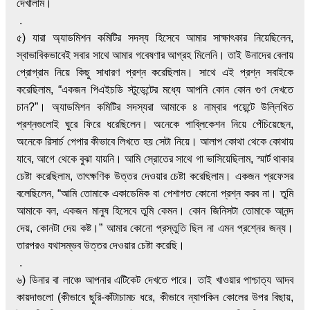
দেখালাম।
.
৫) যারা অ্যাডমিশন কমিটির সদস্য হিসেবে আমার সাক্ষাৎকার নিয়েছিলেন,
স্বাভাবিকভাবেই সবার সাথে আমার গবেষণার আগ্রহ মিলেনি। তাই উনাদের বেলায়
প্রোগ্রাম নিয়ে কিছু সাধারণ প্রশ্ন করেছিলাম। সাথে এই প্রশ্ন সবাইকে
করেছিলাম, “একজন পিএইচডি স্টুডেন্টের মধ্যে আপনি কোন কোন গুণ দেখতে
চান?”। অ্যাডমিশন কমিটির সদস্যরা আমাকে ৪ নাম্বার পয়েন্টে উল্লিখিত
প্রশ্নগুলোই ঘুরে ফিরে ধরেছিলেন। অনেকে পাব্লিকেশন নিয়ে পেঁচিয়েছেন,
অনেকে রিসার্চ পেপার কীভাবে লিখতে হয় সেটা নিয়ে। আলাপ কোথা থেকে কোথায়
যাবে, আগে থেকে বুঝা যায়নি। আমি স্রোতের সাথে গা ভাসিয়েছিলাম, স্মার্ট থাকার
চেষ্টা করেছিলাম, তাৎক্ষণিক উত্তর দেওয়ার চেষ্টা করেছিলাম। একজন প্রফেসর
বলেছিলেন, “আমি তোমাকে একাডেমিক বা পেশাগত কোনো প্রশ্ন করব না। তুমি
আমাকে বল, একজন মানুষ হিসেবে তুমি কেমন। কোন জিনিসটা তোমাকে আনন্দ
দেয়, কোনটা দেয় কষ্ট।” আমার কোনো প্রস্তুতি ছিল না এমন প্রশ্নের জন্য।
তারপরও যথাসম্ভব উত্তর দেওয়ার চেষ্টা করেছি।
.
৬) ডিনার বা লাঞ্চে আপনার এটিকেট দেখতে পারে। তাই খাওয়ার পাশ্চাত্য আদব
কায়দাগুলো (কীভাবে ছুরি-কাঁটাচামচ ধরে, কীভাবে ন্যাপকিন কোলের উপর বিছায়,