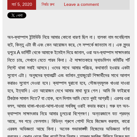
মার্চ 5, 2020
নির্ঝর রুথ
Leave a comment
অন-ক্যাম্পাস ইন্টার্ভিউ নিয়ে আমার কোনো ধারণা ছিল না। হালকা নাম শুনেছিলাম
বটে, কিন্তু এটা কী এবং কেন আয়োজন করে, সে সম্পর্কে জানতাম না। এক সুন্দর
দুপুরে A ভার্সিটি থেকে আমাকে ইমেইল দিয়ে জানাল, ওরা অন-ক্যাম্পাস সাক্ষাৎকার
নিতে চায়, সেখানে যেতে পারব কিনা। ঐ সাক্ষাতকারে অ্যাডমিশন কমিটির শর্ট
লিস্টে থাকা সবাই আসবে। ওদের সাথে আমার পরিচয়, কথাবার্তা হওয়ার একটা
সুযোগ এটা। অনুষদের ফ্যাকাল্টি এবং বর্তমান গ্র্যাজুয়েট শিক্ষার্থীদের সাথে আলাপ
করারও সুযোগ দেওয়া হবে। ক্যাম্পাস ঘুরানো হবে, সৌজন্যমূলক খাওয়া দাওয়া
হবে, ইত্যাদি। এত আয়োজন দেখে আমার মাথা ঘুরে গেল। আমি কি ফাইরবো
ঠিকঠাক সামাল দিতে? যা হোক, বলে দিলাম আমি যেতে খুবই আগ্রহী। এরপর ওরা
বলল, আমার থাকা-খাওয়া-আসা-যাওয়া সবকিছু ওরাই কভার করবে। শুরু হল অন-
ক্যাম্পাস সাক্ষাৎকার নিয়ে আমার চুলচেরা বিশ্লেষণ। অন্তরজালে যত প্রবন্ধ
আছে, সব পড়ে ফেললাম। বিভিন্ন গ্রুপে পোস্ট দিয়ে জিজ্ঞেস করলাম, কারো
এরকম অভিজ্ঞতা আছে কিনা। অনেক শুভাকাঙ্ক্ষী নিজেদের অভিজ্ঞতা বর্ণনা
করলেন। সেখান থেকে কিছু পয়েন্ট টুকে নিলাম। তারপর সবকিছু মিলিয়ে নিজের মত