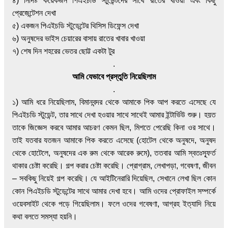
৪) নির্দিষ্ট কয়েকজন পিএইচডি স্টুডেন্টদের সাথে রাতের খাওয়া এবং কিছু
প্রেজেন্টেশন দেখা
৫) একজন পিএইচডি স্টুডেন্টের থিসিস ডিফেন্স দেখা
৬) অনুষদের ভাইস চেয়ারের বাসায় রাতের খাবার খাওয়া
৭) শেষ দিন শহরের ভেতর ছোট্ট একটা টুর
.
আমি যেভাবে প্রস্তুতি নিয়েছিলাম
.
১) আমি ধরে নিয়েছিলাম, বিমানবন্দর থেকে আমাকে পিক আপ করতে এসেছে যে
পিএইচডি স্টুডেন্ট, তার সাথে দেখা হওয়ার সাথে সাথেই আমার ইন্টার্ভিউ শুরু। হয়ত
তাকে জিজ্ঞেস করবে আমার আচরণ কেমন ছিল, মিশতে পেরেছি কিনা ওর সাথে।
তাই যতবার যতজন আমাকে পিক করতে এসেছে (হোটেল থেকে অনুষদে, অনুষদ
থেকে হোটেলে, অনুষদের এক রুম থেকে আরেক রুমে), ততবার আমি স্বতঃস্ফূর্ত
থাকার চেষ্টা করেছি। গল্প করার চেষ্টা করেছি। প্রোগ্রাম, লেখাপড়া, গবেষণা, জীবন
– সবকিছু নিয়েই গল্প করেছি। যে আইটিনেরারি দিয়েছিল, সেখানে লেখা ছিল কোন
কোন পিএইচডি স্টুডেন্টের সাথে আমার দেখা হবে। আমি ওদের প্রোফাইল সম্পর্কে
ওয়েবসাইট থেকে পড়ে গিয়েছিলাম। ফলে ওদের গবেষণা, আগ্রহ ইত্যাদি নিয়ে
কথা বলতে সমস্যা হয়নি।