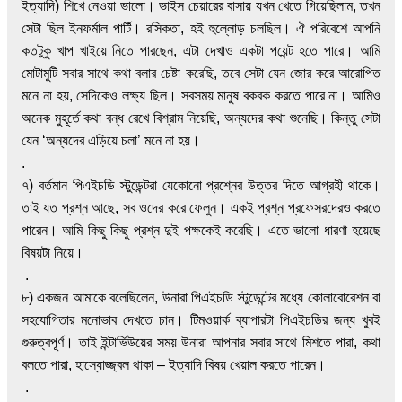
ইত্যাদি) শিখে নেওয়া ভালো। ভাইস চেয়ারের বাসায় যখন খেতে গিয়েছিলাম, তখন
সেটা ছিল ইনফর্মাল পার্টি। রসিকতা, হই হুল্লোড় চলছিল। ঐ পরিবেশে আপনি
কতটুকু খাপ খাইয়ে নিতে পারছেন, এটা দেখাও একটা পয়েন্ট হতে পারে। আমি
মোটামুটি সবার সাথে কথা বলার চেষ্টা করেছি, তবে সেটা যেন জোর করে আরোপিত
মনে না হয়, সেদিকেও লক্ষ্য ছিল। সবসময় মানুষ বকবক করতে পারে না। আমিও
অনেক মুহূর্তে কথা বন্ধ রেখে বিশ্রাম নিয়েছি, অন্যদের কথা শুনেছি। কিন্তু সেটা
যেন ‘অন্যদের এড়িয়ে চলা’ মনে না হয়।
.
৭) বর্তমান পিএইচডি স্টুডেন্টরা যেকোনো প্রশ্নের উত্তর দিতে আগ্রহী থাকে।
তাই যত প্রশ্ন আছে, সব ওদের করে ফেলুন। একই প্রশ্ন প্রফেসরদেরও করতে
পারেন। আমি কিছু কিছু প্রশ্ন দুই পক্ষকেই করেছি। এতে ভালো ধারণা হয়েছে
বিষয়টা নিয়ে।
.
৮) একজন আমাকে বলেছিলেন, উনারা পিএইচডি স্টুডেন্টের মধ্যে কোলাবোরেশন বা
সহযোগিতার মনোভাব দেখতে চান। টিমওয়ার্ক ব্যাপারটা পিএইচডির জন্য খুবই
গুরুত্বপূর্ণ। তাই ইন্টার্ভিউয়ের সময় উনারা আপনার সবার সাথে মিশতে পারা, কথা
বলতে পারা, হাস্যোজ্জ্বল থাকা – ইত্যাদি বিষয় খেয়াল করতে পারেন।
.